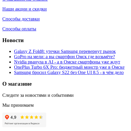
Наши акции и скидки
Способы доставки
Способы оплаты
Новости
Galaxy Z Fold8: утечки Samsung перевернут рынок
GoPro на мели: а вы смартфон Омск где возьмёте?
Nvidia рванула в AI - а в Омске смартфоны уже ждут
OnePlus Turbo 6X Pro: бюджетный монстр уже в Омске
Samsung бросил Galaxy S22 без One UI 8.5 - в чём дело
О магазине
Следите за новостями и событиями
Мы принимаем