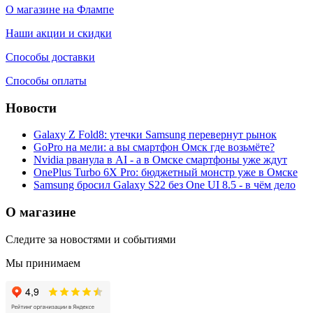
О магазине на Флампе
Наши акции и скидки
Способы доставки
Способы оплаты
Новости
Galaxy Z Fold8: утечки Samsung перевернут рынок
GoPro на мели: а вы смартфон Омск где возьмёте?
Nvidia рванула в AI - а в Омске смартфоны уже ждут
OnePlus Turbo 6X Pro: бюджетный монстр уже в Омске
Samsung бросил Galaxy S22 без One UI 8.5 - в чём дело
О магазине
Следите за новостями и событиями
Мы принимаем