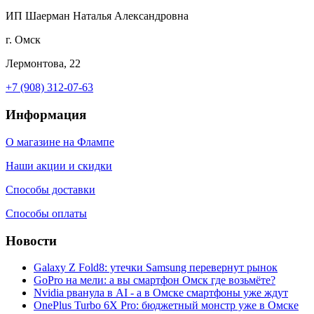
ИП Шаерман Наталья Александровна
г. Омск
Лермонтова, 22
+7 (908) 312-07-63
Информация
О магазине на Флампе
Наши акции и скидки
Способы доставки
Способы оплаты
Новости
Galaxy Z Fold8: утечки Samsung перевернут рынок
GoPro на мели: а вы смартфон Омск где возьмёте?
Nvidia рванула в AI - а в Омске смартфоны уже ждут
OnePlus Turbo 6X Pro: бюджетный монстр уже в Омске