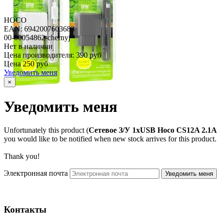
HOCO
EAN: 6942007603683
00-00054862-chernyj
Нет в наличии
Цена производителя:
390 руб
Цена
250 руб
Уведомить меня
×
Уведомить меня
Unfortunately this product (
Сетевое З/У 1xUSB Hoco CS12A 2.1
you would like to be notified when new stock arrives for this product.
Thank you!
Электронная почта
Контакты