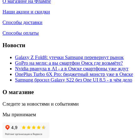
О магазине на Флампе
Наши акции и скидки
Способы доставки
Способы оплаты
Новости
Galaxy Z Fold8: утечки Samsung перевернут рынок
GoPro на мели: а вы смартфон Омск где возьмёте?
Nvidia рванула в AI - а в Омске смартфоны уже ждут
OnePlus Turbo 6X Pro: бюджетный монстр уже в Омске
Samsung бросил Galaxy S22 без One UI 8.5 - в чём дело
О магазине
Следите за новостями и событиями
Мы принимаем