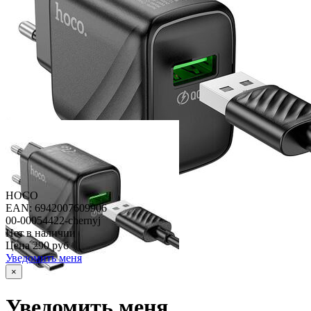
HOCO
EAN: 6942007609906
00-00054422-chernyj
Нет в наличии
Цена
290 руб
Уведомить меня
×
Уведомить меня