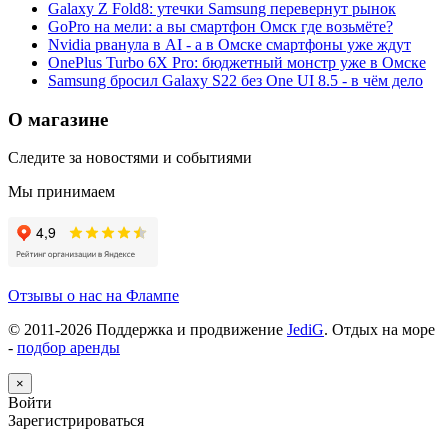
Galaxy Z Fold8: утечки Samsung перевернут рынок
GoPro на мели: а вы смартфон Омск где возьмёте?
Nvidia рванула в AI - а в Омске смартфоны уже ждут
OnePlus Turbo 6X Pro: бюджетный монстр уже в Омске
Samsung бросил Galaxy S22 без One UI 8.5 - в чём дело
О магазине
Следите за новостями и событиями
Мы принимаем
Отзывы о нас на Флампе
© 2011-
2026
Поддержка и продвижение
JediG
. Отдых на море
-
подбор аренды
×
Войти
Зарегистрироваться