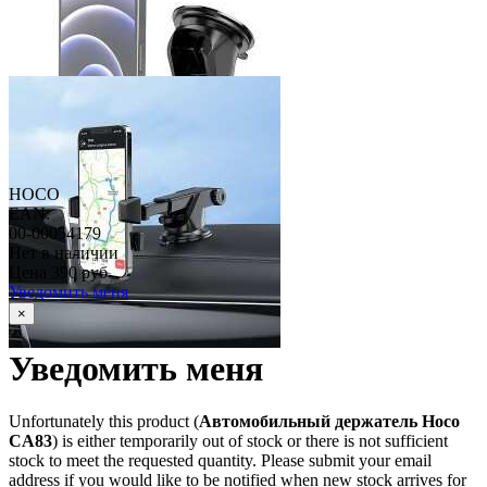
HOCO
EAN:
00-00054179
Нет в наличии
Цена
390 руб
Уведомить меня
×
Уведомить меня
Unfortunately this product (
Автомобильный держатель Hoco
CA83
) is either temporarily out of stock or there is not sufficient
stock to meet the requested quantity. Please submit your email
address if you would like to be notified when new stock arrives for