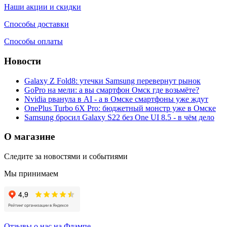
Наши акции и скидки
Способы доставки
Способы оплаты
Новости
Galaxy Z Fold8: утечки Samsung перевернут рынок
GoPro на мели: а вы смартфон Омск где возьмёте?
Nvidia рванула в AI - а в Омске смартфоны уже ждут
OnePlus Turbo 6X Pro: бюджетный монстр уже в Омске
Samsung бросил Galaxy S22 без One UI 8.5 - в чём дело
О магазине
Следите за новостями и событиями
Мы принимаем
Отзывы о нас на Флампе