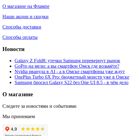
О магазине на Флампе
Наши акции и скидки
Способы доставки
Способы оплаты
Новости
Galaxy Z Fold8: утечки Samsung перевернут рынок
GoPro на мели: а вы смартфон Омск где возьмёте?
Nvidia рванула в AI - а в Омске смартфоны уже ждут
OnePlus Turbo 6X Pro: бюджетный монстр уже в Омске
Samsung бросил Galaxy S22 без One UI 8.5 - в чём дело
О магазине
Следите за новостями и событиями
Мы принимаем