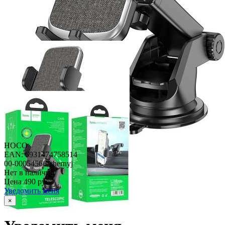
HOCO
EAN: 6931474758514
00-00054566-chernyj
Нет в наличии
Цена
490 руб
Уведомить меня
×