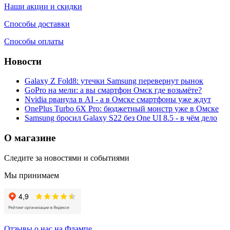
Наши акции и скидки
Способы доставки
Способы оплаты
Новости
Galaxy Z Fold8: утечки Samsung перевернут рынок
GoPro на мели: а вы смартфон Омск где возьмёте?
Nvidia рванула в AI - а в Омске смартфоны уже ждут
OnePlus Turbo 6X Pro: бюджетный монстр уже в Омске
Samsung бросил Galaxy S22 без One UI 8.5 - в чём дело
О магазине
Следите за новостями и событиями
Мы принимаем
Отзывы о нас на Флампе