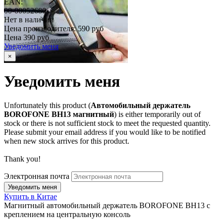
EAN:
00-00052680
Нет в наличии
Цена производителя:
590 руб
Цена
390 руб
Уведомить меня
×
Уведомить меня
Unfortunately this product (
Автомобильный держатель
BOROFONE BH13 магнитный
) is either temporarily out of
stock or there is not sufficient stock to meet the requested quantity.
Please submit your email address if you would like to be notified
when new stock arrives for this product.
Thank you!
Электронная почта
Купить в Китае
Магнитный автомобильный держатель BOROFONE BH13 с
креплением на центральную консоль