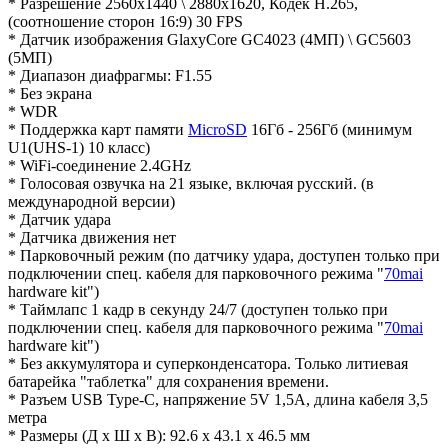
* Разрешение 2560х1440 \ 2880х1620, Кодек H.265,
(соотношение сторон 16:9) 30 FPS
* Датчик изображения GlaxyCore GC4023 (4МП) \ GC5603
(5МП)
* Диапазон диафрагмы: F1.55
* Без экрана
* WDR
* Поддержка карт памяти
MicroSD
16Гб - 256Гб (минимум
U1(UHS-1) 10 класс)
* WiFi-соединение 2.4GHz
* Голосовая озвучка на 21 языке, включая русский. (в
международной версии)
* Датчик удара
* Датчика движения нет
* Парковочный режим (по датчику удара, доступен только при
подключении спец. кабеля для парковочного режима "
70mai
hardware kit")
* Таймлапс 1 кадр в секунду 24/7 (доступен только при
подключении спец. кабеля для парковочного режима "
70mai
hardware kit")
* Без аккумулятора и суперконденсатора. Только литиевая
батарейка "таблетка" для сохранения времени.
* Разъем USB Type-C, напряжение 5V 1,5А, длина кабеля 3,5
метра
* Размеры (Д x Ш x В): 92.6 x 43.1 x 46.5 мм