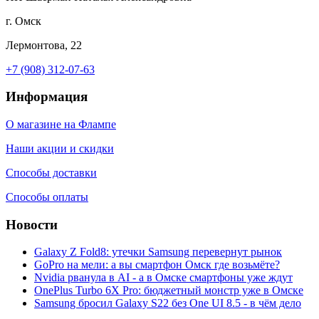
г. Омск
Лермонтова, 22
+7 (908) 312-07-63
Информация
О магазине на Флампе
Наши акции и скидки
Способы доставки
Способы оплаты
Новости
Galaxy Z Fold8: утечки Samsung перевернут рынок
GoPro на мели: а вы смартфон Омск где возьмёте?
Nvidia рванула в AI - а в Омске смартфоны уже ждут
OnePlus Turbo 6X Pro: бюджетный монстр уже в Омске
Samsung бросил Galaxy S22 без One UI 8.5 - в чём дело