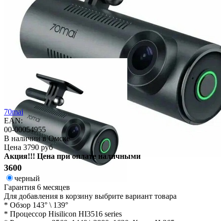
70mai
EAN:
00-00054955
В наличии в Омске
Цена
3790 руб
Акция!!! Цена при оплате наличными
3600
черный
Гарантия
6 месяцев
Для добавления в корзину выбрите вариант товара
* Обзор 143° \ 139°
* Процессор Hisilicon HI3516 series