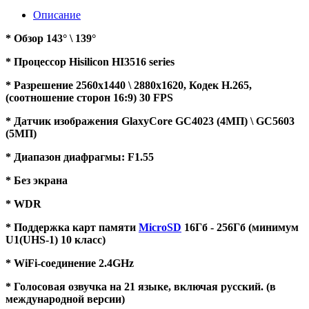
Описание
* Обзор 143° \ 139°
* Процессор Hisilicon HI3516 series
* Разрешение 2560х1440 \ 2880х1620, Кодек H.265,
(соотношение сторон 16:9) 30 FPS
* Датчик изображения GlaxyCore GC4023 (4МП) \ GC5603
(5МП)
* Диапазон диафрагмы: F1.55
* Без экрана
* WDR
* Поддержка карт памяти
MicroSD
16Гб - 256Гб (минимум
U1(UHS-1) 10 класс)
* WiFi-соединение 2.4GHz
* Голосовая озвучка на 21 языке, включая русский. (в
международной версии)