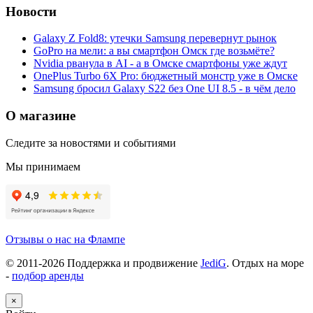
Новости
Galaxy Z Fold8: утечки Samsung перевернут рынок
GoPro на мели: а вы смартфон Омск где возьмёте?
Nvidia рванула в AI - а в Омске смартфоны уже ждут
OnePlus Turbo 6X Pro: бюджетный монстр уже в Омске
Samsung бросил Galaxy S22 без One UI 8.5 - в чём дело
О магазине
Следите за новостями и событиями
Мы принимаем
Отзывы о нас на Флампе
© 2011-
2026
Поддержка и продвижение
JediG
. Отдых на море
-
подбор аренды
×