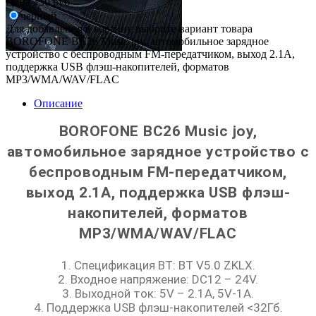
Цена
750 руб
черный
Для добавления в корзину выбрите вариант товара
BOROFONE BC26 Music joy, автомобильное зарядное
устройство с беспроводным FM-передатчиком, выход 2.1A,
поддержка USB флэш-накопителей, форматов
MP3/WMA/WAV/FLAC
Описание
BOROFONE BC26 Music joy,
автомобильное зарядное устройство с
беспроводным FM-передатчиком,
выход 2.1A, поддержка USB флэш-
накопителей, форматов
MP3/WMA/WAV/FLAC
1. Спецификация BT: BT V5.0 ZKLX.
2. Входное напряжение: DC12 – 24V.
3. Выходной ток: 5V – 2.1A, 5V-1A.
4. Поддержка USB флэш-накопителей <32Гб.