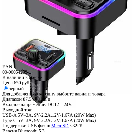
EAN:
00-00054293
В наличии в Омске
Цена
650 руб
черный
Для добавления в корзину выбрите вариант товара
Диапазон 87,5-108 МГц
Входное напряжение: DC12 – 24V.
Выходной ток:
USB-A 5V–3A, 9V-2.2A,12V-1.67A (20W Max)
Type-C 5V–3A, 9V-2.2A,12V-1.67A (20W Max)
Поддержка: USB флэш/
MicroSD
<32Гб.
Версия Bluetooth: 5.3