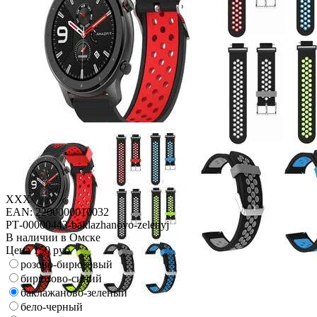
XXX
EAN: 2200000010032
РТ-00000443-baklazhanovo-zelenyj
В наличии в Омске
Цена
150 руб
розово-бирюзовый
бирюзово-синий
баклажаново-зеленый
бело-черный