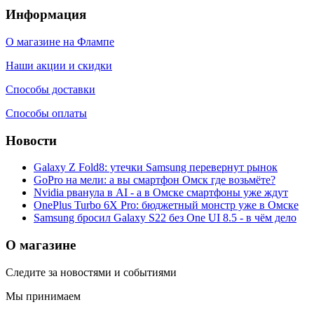
Информация
О магазине на Флампе
Наши акции и скидки
Способы доставки
Способы оплаты
Новости
Galaxy Z Fold8: утечки Samsung перевернут рынок
GoPro на мели: а вы смартфон Омск где возьмёте?
Nvidia рванула в AI - а в Омске смартфоны уже ждут
OnePlus Turbo 6X Pro: бюджетный монстр уже в Омске
Samsung бросил Galaxy S22 без One UI 8.5 - в чём дело
О магазине
Следите за новостями и событиями
Мы принимаем