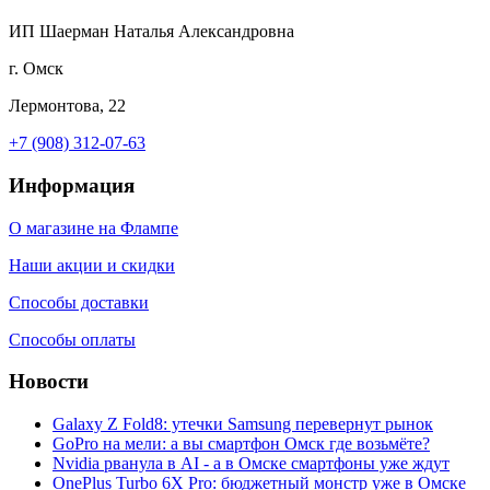
ИП Шаерман Наталья Александровна
г. Омск
Лермонтова, 22
+7 (908) 312-07-63
Информация
О магазине на Флампе
Наши акции и скидки
Способы доставки
Способы оплаты
Новости
Galaxy Z Fold8: утечки Samsung перевернут рынок
GoPro на мели: а вы смартфон Омск где возьмёте?
Nvidia рванула в AI - а в Омске смартфоны уже ждут
OnePlus Turbo 6X Pro: бюджетный монстр уже в Омске