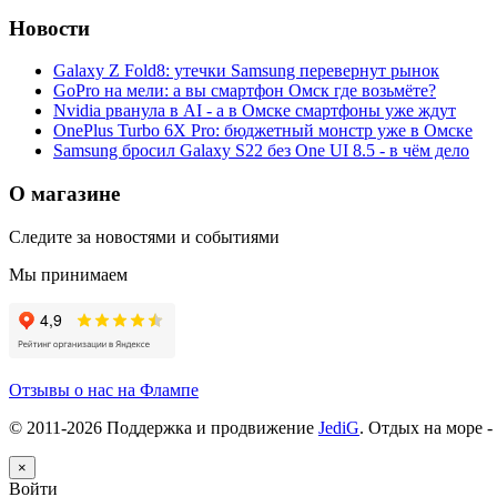
Новости
Galaxy Z Fold8: утечки Samsung перевернут рынок
GoPro на мели: а вы смартфон Омск где возьмёте?
Nvidia рванула в AI - а в Омске смартфоны уже ждут
OnePlus Turbo 6X Pro: бюджетный монстр уже в Омске
Samsung бросил Galaxy S22 без One UI 8.5 - в чём дело
О магазине
Следите за новостями и событиями
Мы принимаем
Отзывы о нас на Флампе
© 2011-
2026
Поддержка и продвижение
JediG
. Отдых на море -
×
Войти