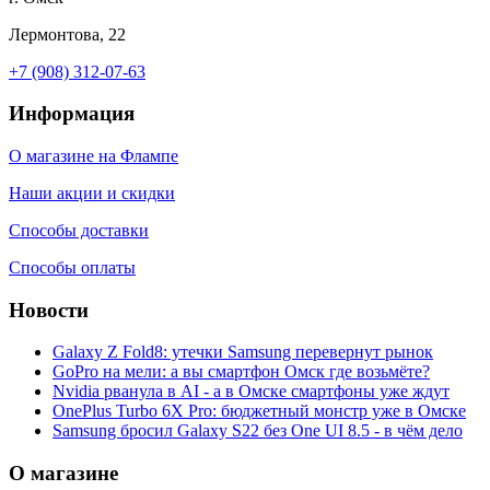
Лермонтова, 22
+7 (908) 312-07-63
Информация
О магазине на Флампе
Наши акции и скидки
Способы доставки
Способы оплаты
Новости
Galaxy Z Fold8: утечки Samsung перевернут рынок
GoPro на мели: а вы смартфон Омск где возьмёте?
Nvidia рванула в AI - а в Омске смартфоны уже ждут
OnePlus Turbo 6X Pro: бюджетный монстр уже в Омске
Samsung бросил Galaxy S22 без One UI 8.5 - в чём дело
О магазине