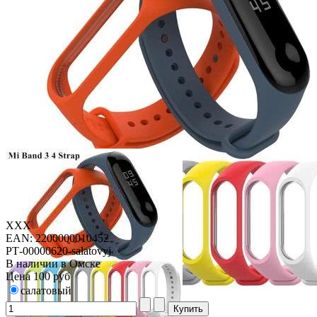
XXX
EAN: 2200000010452
РТ-00000620-salatovyj
В наличии в Омске
Цена
100 руб
салатовый