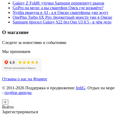
Galaxy Z Fold8: утечки Samsung перевернут рынок
GoPro на мели: а вы смартфон Омск где возьмёте?
Nvidia рванула в AI - а в Омске смартфоны уже ждут
OnePlus Turbo 6X Pro: бюджетный монстр уже в Омске
Samsung бросил Galaxy S22 без One UI 8.5 - в чём дело
О магазине
Следите за новостями и событиями
Мы принимаем
Отзывы о нас на Флампе
© 2011-
2026
Поддержка и продвижение
JediG
. Отдых на море
-
подбор аренды
×
Войти
Зарегистрироваться