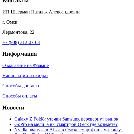
Контакты
ИП Шаерман Наталья Александровна
г. Омск
Лермонтова, 22
+7 (908) 312-07-63
Информация
О магазине на Флампе
Наши акции и скидки
Способы доставки
Способы оплаты
Новости
Galaxy Z Fold8: утечки Samsung перевернут рынок
GoPro на мели: а вы смартфон Омск где возьмёте?
Nvidia рванула в AI - а в Омске смартфоны уже ждут