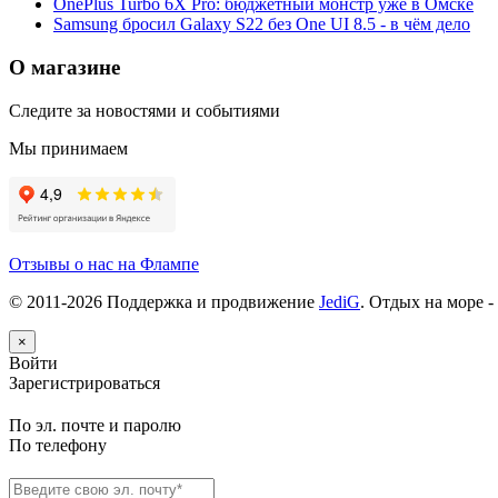
OnePlus Turbo 6X Pro: бюджетный монстр уже в Омске
Samsung бросил Galaxy S22 без One UI 8.5 - в чём дело
О магазине
Следите за новостями и событиями
Мы принимаем
Отзывы о нас на Флампе
© 2011-
2026
Поддержка и продвижение
JediG
. Отдых на море -
×
Войти
Зарегистрироваться
По эл. почте и паролю
По телефону