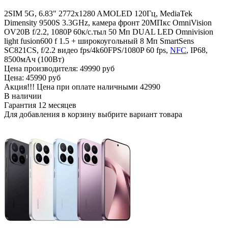
2SIM 5G, 6.83" 2772x1280 AMOLED 120Гц, MediaTek
Dimensity 9500S 3.3GHz, камера фронт 20MПкс OmniVision
OV20B f/2.2, 1080P 60к/c.тыл 50 Мп DUAL LED Omnivision
light fusion600 f 1.5 + широкоугольный 8 Мп SmartSens
SC821CS, f/2.2 видео fps/4k60FPS/1080P 60 fps,
NFC
, IP68,
8500мАч (100Вт)
Цена производителя:
49990 руб
Цена:
45990 руб
Акция!!! Цена при оплате наличными
42990
В наличии
Гарантия
12 месяцев
Для добавления в корзину выбрите вариант товара