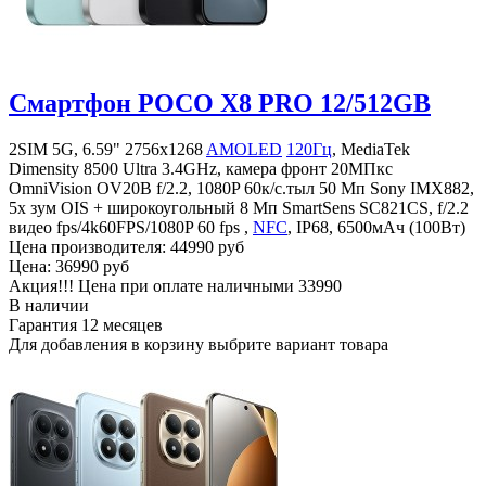
Смартфон POCO X8 PRO 12/512GB
2SIM 5G, 6.59" 2756x1268
AMOLED
120Гц
, MediaTek
Dimensity 8500 Ultra 3.4GHz, камера фронт 20MПкс
OmniVision OV20B f/2.2, 1080P 60к/c.тыл 50 Мп Sony IMX882,
5x зум OIS + широкоугольный 8 Мп SmartSens SC821CS, f/2.2
видео fps/4k60FPS/1080P 60 fps ,
NFC
, IP68, 6500мАч (100Вт)
Цена производителя:
44990 руб
Цена:
36990 руб
Акция!!! Цена при оплате наличными
33990
В наличии
Гарантия
12 месяцев
Для добавления в корзину выбрите вариант товара