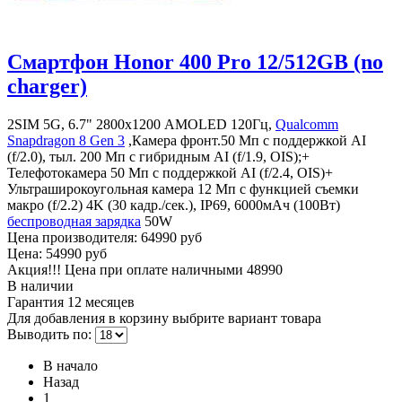
Смартфон Honor 400 Pro 12/512GB (no
charger)
2SIM 5G, 6.7" 2800х1200 AMOLED 120Гц,
Qualcomm
Snapdragon 8 Gen 3
,Камера фронт.50 Мп с поддержкой AI
(f/2.0), тыл. 200 Мп с гибридным AI (f/1.9, OIS);+
Телефотокамера 50 Мп с поддержкой AI (f/2.4, OIS)+
Ультраширокоугольная камера 12 Мп с функцией съемки
макро (f/2.2) 4K (30 кадр./сек.), IP69, 6000мАч (100Вт)
беспроводная зарядка
50W
Цена производителя:
64990 руб
Цена:
54990 руб
Акция!!! Цена при оплате наличными
48990
В наличии
Гарантия
12 месяцев
Для добавления в корзину выбрите вариант товара
Выводить по:
В начало
Назад
1