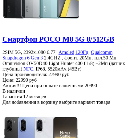
Смартфон POCO M8 5G 8/512GB
2SIM 5G, 2392x1080 6.77"
Amoled
120Гц
,
Qualcomm
Snapdragon 6 Gen 3
2.4GHZ , фронт. 20Мп, тыл.50 Мп
Omnivision OV50D40 Light Hunter 400 f 1/8) +2Мп (датчик
глубины)
NFC
, IP68, 5520мАч (45Вт)
Цена производителя:
27990 руб
Цена:
22990 руб
Акция!!! Цена при оплате наличными
20990
В наличии
Гарантия
12 месяцев
Для добавления в корзину выбрите вариант товара