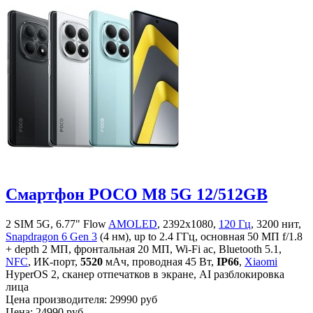
Смартфон POCO M8 5G 12/512GB
2 SIM 5G, 6.77" Flow
AMOLED
, 2392x1080,
120 Гц
, 3200 нит,
Snapdragon 6 Gen 3
(4 нм), up to 2.4 ГГц, основная 50 МП f/1.8
+ depth 2 МП, фронтальная 20 МП, Wi-Fi ac, Bluetooth 5.1,
NFC
, ИК-порт,
5520
мАч, проводная 45 Вт,
IP66
,
Xiaomi
HyperOS 2, сканер отпечатков в экране, AI разблокировка
лица
Цена производителя:
29990 руб
Цена:
24990 руб