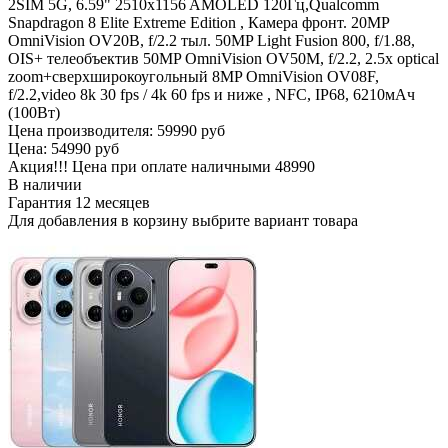
2SIM 5G, 6.59" 2510x1156 AMOLED 120Гц,Qualcomm
Snapdragon 8 Elite Extreme Edition , Камера фронт. 20MP
OmniVision OV20B, f/2.2 тыл. 50MP Light Fusion 800, f/1.88,
OIS+ телеобъектив 50MP OmniVision OV50M, f/2.2, 2.5x optical
zoom+сверхширокоугольный 8MP OmniVision OV08F,
f/2.2,video 8k 30 fps / 4k 60 fps и ниже , NFC, IP68, 6210мАч
(100Вт)
Цена производителя:
59990 руб
Цена:
54990 руб
Акция!!! Цена при оплате наличными
48990
В наличии
Гарантия
12 месяцев
Для добавления в корзину выбрите вариант товара