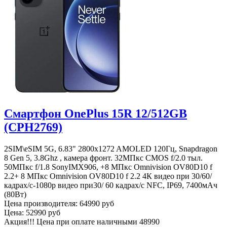
Смартфон OnePlus 15R 12/512GB
(CPH2769)
2SIM\eSIM 5G, 6.83" 2800x1272 AMOLED 120Гц, Snapdragon
8 Gen 5, 3.8Ghz , камера фронт. 32МПкс CMOS f/2.0 тыл.
50MПкс f/1.8 SonyIMX906, +8 МПкс Omnivision OV80D10 f
2.2+ 8 МПкс Omnivision OV80D10 f 2.2 4К видео при 30/60/
кадрах/с-1080p видео при30/ 60 кадрах/с NFC, IP69, 7400мАч
(80Вт)
Цена производителя:
64990 руб
Цена:
52990 руб
Акция!!! Цена при оплате наличными
48990