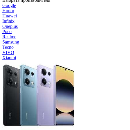
Выбрать производителя
Google
Honor
Huawei
Infinix
Oneplus
Poco
Realme
Samsung
Tecno
VIVO
Xiaomi