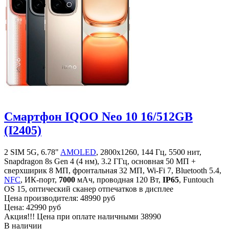
Смартфон IQOO Neo 10 16/512GB
(I2405)
2 SIM 5G, 6.78"
AMOLED
, 2800x1260, 144 Гц, 5500 нит,
Snapdragon 8s Gen 4 (4 нм), 3.2 ГГц, основная 50 МП +
сверхширик 8 МП, фронтальная 32 МП, Wi-Fi 7, Bluetooth 5.4,
NFC
, ИК-порт,
7000
мАч, проводная 120 Вт,
IP65
, Funtouch
OS 15, оптический сканер отпечатков в дисплее
Цена производителя:
48990 руб
Цена:
42990 руб
Акция!!! Цена при оплате наличными
38990
В наличии