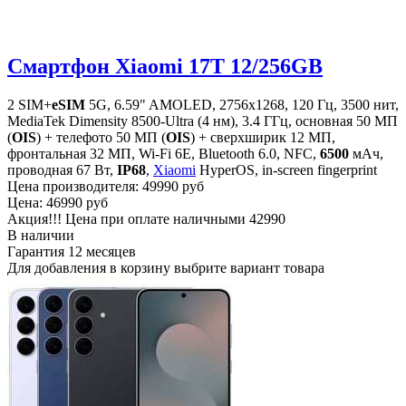
Смартфон Xiaomi 17T 12/256GB
2 SIM+
eSIM
5G, 6.59" AMOLED, 2756x1268, 120 Гц, 3500 нит,
MediaTek Dimensity 8500-Ultra (4 нм), 3.4 ГГц, основная 50 МП
(
OIS
) + телефото 50 МП (
OIS
) + сверхширик 12 МП,
фронтальная 32 МП, Wi-Fi 6E, Bluetooth 6.0, NFC,
6500
мАч,
проводная 67 Вт,
IP68
,
Xiaomi
HyperOS, in-screen fingerprint
Цена производителя:
49990 руб
Цена:
46990 руб
Акция!!! Цена при оплате наличными
42990
В наличии
Гарантия
12 месяцев
Для добавления в корзину выбрите вариант товара