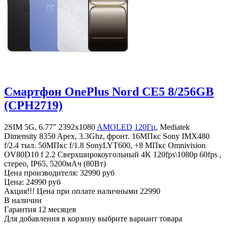
Смартфон OnePlus Nord CE5 8/256GB
(CPH2719)
2SIM 5G, 6.77" 2392x1080
AMOLED
120Гц
, Mediatek
Dimensity 8350 Apex, 3.3Ghz, фронт. 16МПкс Sony IMX480
f/2.4 тыл. 50MПкс f/1.8 SonyLYT600, +8 МПкс Omnivision
OV80D10 f 2.2 Сверхширокоугольный 4K 120fps\1080p 60fps ,
стерео, IP65, 5200мАч (80Вт)
Цена производителя:
32990 руб
Цена:
24990 руб
Акция!!! Цена при оплате наличными
22990
В наличии
Гарантия
12 месяцев
Для добавления в корзину выбрите вариант товара