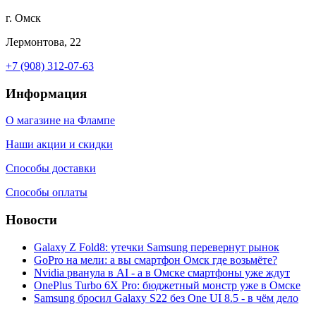
г. Омск
Лермонтова, 22
+7 (908) 312-07-63
Информация
О магазине на Флампе
Наши акции и скидки
Способы доставки
Способы оплаты
Новости
Galaxy Z Fold8: утечки Samsung перевернут рынок
GoPro на мели: а вы смартфон Омск где возьмёте?
Nvidia рванула в AI - а в Омске смартфоны уже ждут
OnePlus Turbo 6X Pro: бюджетный монстр уже в Омске
Samsung бросил Galaxy S22 без One UI 8.5 - в чём дело