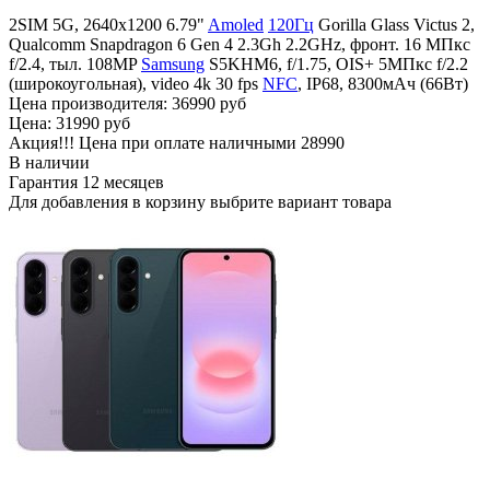
2SIM 5G, 2640x1200 6.79"
Amoled
120Гц
Gorilla Glass Victus 2,
Qualcomm Snapdragon 6 Gen 4 2.3Gh 2.2GHz, фронт. 16 МПкс
f/2.4, тыл. 108MP
Samsung
S5KHM6, f/1.75, OIS+ 5МПкс f/2.2
(широкоугольная), video 4k 30 fps
NFC
, IP68, 8300мАч (66Вт)
Цена производителя:
36990 руб
Цена:
31990 руб
Акция!!! Цена при оплате наличными
28990
В наличии
Гарантия
12 месяцев
Для добавления в корзину выбрите вариант товара