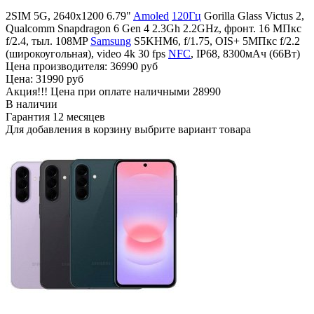
2SIM 5G, 2640x1200 6.79"
Amoled
120Гц
Gorilla Glass Victus 2,
Qualcomm Snapdragon 6 Gen 4 2.3Gh 2.2GHz, фронт. 16 МПкс
f/2.4, тыл. 108MP
Samsung
S5KHM6, f/1.75, OIS+ 5МПкс f/2.2
(широкоугольная), video 4k 30 fps
NFC
, IP68, 8300мАч (66Вт)
Цена производителя:
36990 руб
Цена:
31990 руб
Акция!!! Цена при оплате наличными
28990
В наличии
Гарантия
12 месяцев
Для добавления в корзину выбрите вариант товара