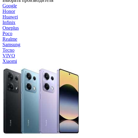
Выбрать производителя
Google
Honor
Huawei
Infinix
Oneplus
Poco
Realme
Samsung
Tecno
VIVO
Xiaomi