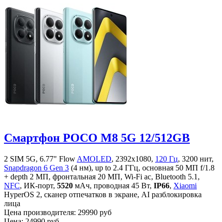
Смартфон POCO M8 5G 12/512GB
2 SIM 5G, 6.77" Flow
AMOLED
, 2392x1080,
120 Гц
, 3200 нит,
Snapdragon 6 Gen 3
(4 нм), up to 2.4 ГГц, основная 50 МП f/1.8
+ depth 2 МП, фронтальная 20 МП, Wi-Fi ac, Bluetooth 5.1,
NFC
, ИК-порт,
5520
мАч, проводная 45 Вт,
IP66
,
Xiaomi
HyperOS 2, сканер отпечатков в экране, AI разблокировка
лица
Цена производителя:
29990 руб
Цена:
24990 руб