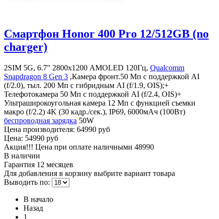
Смартфон Honor 400 Pro 12/512GB (no
charger)
2SIM 5G, 6.7" 2800х1200 AMOLED 120Гц,
Qualcomm
Snapdragon 8 Gen 3
,Камера фронт.50 Мп с поддержкой AI
(f/2.0), тыл. 200 Мп с гибридным AI (f/1.9, OIS);+
Телефотокамера 50 Мп с поддержкой AI (f/2.4, OIS)+
Ультраширокоугольная камера 12 Мп с функцией съемки
макро (f/2.2) 4K (30 кадр./сек.), IP69, 6000мАч (100Вт)
беспроводная зарядка
50W
Цена производителя:
64990 руб
Цена:
54990 руб
Акция!!! Цена при оплате наличными
48990
В наличии
Гарантия
12 месяцев
Для добавления в корзину выбрите вариант товара
Выводить по:
В начало
Назад
1