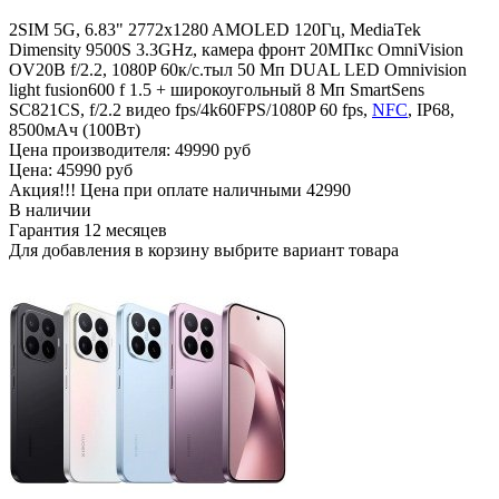
2SIM 5G, 6.83" 2772x1280 AMOLED 120Гц, MediaTek
Dimensity 9500S 3.3GHz, камера фронт 20MПкс OmniVision
OV20B f/2.2, 1080P 60к/c.тыл 50 Мп DUAL LED Omnivision
light fusion600 f 1.5 + широкоугольный 8 Мп SmartSens
SC821CS, f/2.2 видео fps/4k60FPS/1080P 60 fps,
NFC
, IP68,
8500мАч (100Вт)
Цена производителя:
49990 руб
Цена:
45990 руб
Акция!!! Цена при оплате наличными
42990
В наличии
Гарантия
12 месяцев
Для добавления в корзину выбрите вариант товара