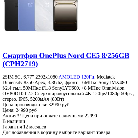
Смартфон OnePlus Nord CE5 8/256GB
(CPH2719)
2SIM 5G, 6.77" 2392x1080
AMOLED
120Гц
, Mediatek
Dimensity 8350 Apex, 3.3Ghz, фронт. 16МПкс Sony IMX480
f/2.4 тыл. 50MПкс f/1.8 SonyLYT600, +8 МПкс Omnivision
OV80D10 f 2.2 Сверхширокоугольный 4K 120fps\1080p 60fps ,
стерео, IP65, 5200мАч (80Вт)
Цена производителя:
32990 руб
Цена:
24990 руб
Акция!!! Цена при оплате наличными
22990
В наличии
Гарантия
12 месяцев
Для добавления в корзину выбрите вариант товара