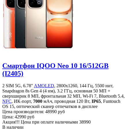
Смартфон IQOO Neo 10 16/512GB
(I2405)
2 SIM 5G, 6.78"
AMOLED
, 2800x1260, 144 Гц, 5500 нит,
Snapdragon 8s Gen 4 (4 нм), 3.2 ГГц, основная 50 МП +
сверхширик 8 МП, фронтальная 32 МП, Wi-Fi 7, Bluetooth 5.4,
NFC
, ИК-порт,
7000
мАч, проводная 120 Вт,
IP65
, Funtouch
OS 15, оптический сканер отпечатков в дисплее
Цена производителя:
48990 руб
Цена:
42990 руб
Акция!!! Цена при оплате наличными
38990
В наличии