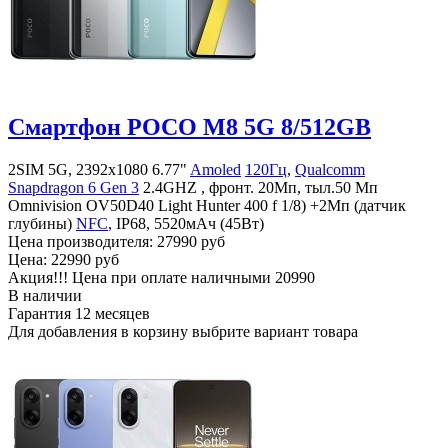
Смартфон POCO M8 5G 8/512GB
2SIM 5G, 2392x1080 6.77"
Amoled
120Гц
,
Qualcomm
Snapdragon 6 Gen 3
2.4GHZ , фронт. 20Мп, тыл.50 Мп
Omnivision OV50D40 Light Hunter 400 f 1/8) +2Мп (датчик
глубины)
NFC
, IP68, 5520мАч (45Вт)
Цена производителя:
27990 руб
Цена:
22990 руб
Акция!!! Цена при оплате наличными
20990
В наличии
Гарантия
12 месяцев
Для добавления в корзину выбрите вариант товара