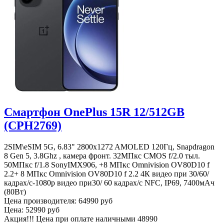
Смартфон OnePlus 15R 12/512GB
(CPH2769)
2SIM\eSIM 5G, 6.83" 2800x1272 AMOLED 120Гц, Snapdragon
8 Gen 5, 3.8Ghz , камера фронт. 32МПкс CMOS f/2.0 тыл.
50MПкс f/1.8 SonyIMX906, +8 МПкс Omnivision OV80D10 f
2.2+ 8 МПкс Omnivision OV80D10 f 2.2 4К видео при 30/60/
кадрах/с-1080p видео при30/ 60 кадрах/с NFC, IP69, 7400мАч
(80Вт)
Цена производителя:
64990 руб
Цена:
52990 руб
Акция!!! Цена при оплате наличными
48990