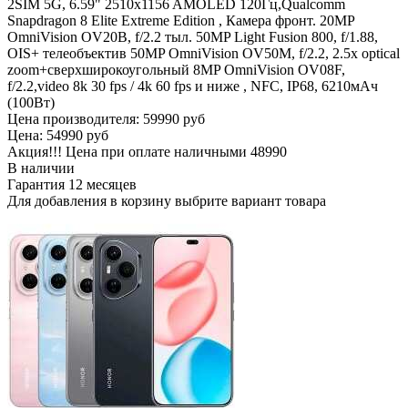
2SIM 5G, 6.59" 2510x1156 AMOLED 120Гц,Qualcomm
Snapdragon 8 Elite Extreme Edition , Камера фронт. 20MP
OmniVision OV20B, f/2.2 тыл. 50MP Light Fusion 800, f/1.88,
OIS+ телеобъектив 50MP OmniVision OV50M, f/2.2, 2.5x optical
zoom+сверхширокоугольный 8MP OmniVision OV08F,
f/2.2,video 8k 30 fps / 4k 60 fps и ниже , NFC, IP68, 6210мАч
(100Вт)
Цена производителя:
59990 руб
Цена:
54990 руб
Акция!!! Цена при оплате наличными
48990
В наличии
Гарантия
12 месяцев
Для добавления в корзину выбрите вариант товара