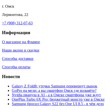
г. Омск
Лермонтова, 22
+7 (908) 312-07-63
Информация
О магазине на Флампе
Наши акции и скидки
Способы доставки
Способы оплаты
Новости
Galaxy Z Fold8: утечки Samsung перевернут рынок
GoPro на мели: а вы смартфон Омск где возьмёте?
Nvidia рванула в AI - а в Омске смартфоны уже ждут
OnePlus Turbo 6X Pro: бюджетный монстр уже в Омске
Samsung бросил Galaxy S22 без One UI 8.5 - в чём дело