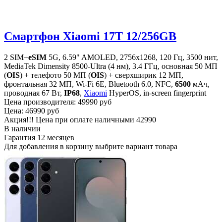
Смартфон Xiaomi 17T 12/256GB
2 SIM+
eSIM
5G, 6.59" AMOLED, 2756x1268, 120 Гц, 3500 нит,
MediaTek Dimensity 8500-Ultra (4 нм), 3.4 ГГц, основная 50 МП
(
OIS
) + телефото 50 МП (
OIS
) + сверхширик 12 МП,
фронтальная 32 МП, Wi-Fi 6E, Bluetooth 6.0, NFC,
6500
мАч,
проводная 67 Вт,
IP68
,
Xiaomi
HyperOS, in-screen fingerprint
Цена производителя:
49990 руб
Цена:
46990 руб
Акция!!! Цена при оплате наличными
42990
В наличии
Гарантия
12 месяцев
Для добавления в корзину выбрите вариант товара