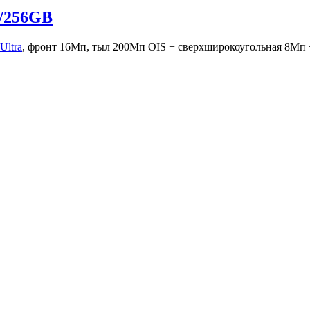
8/256GB
Ultra
, фронт 16Мп, тыл 200Мп OIS + сверхширокоугольная 8Мп