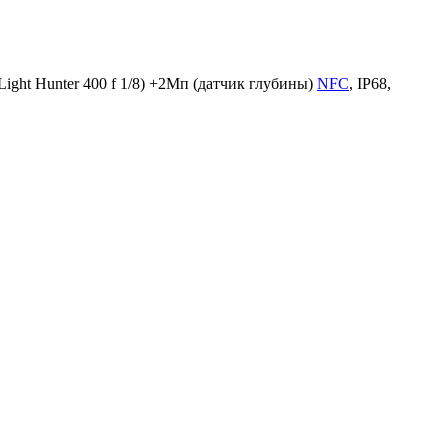
ght Hunter 400 f 1/8) +2Мп (датчик глубины)
NFC
, IP68,