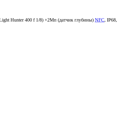
ght Hunter 400 f 1/8) +2Мп (датчик глубины)
NFC
, IP68,