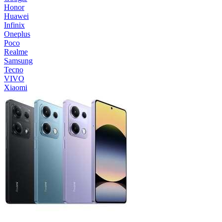
Honor
Huawei
Infinix
Oneplus
Poco
Realme
Samsung
Tecno
VIVO
Xiaomi