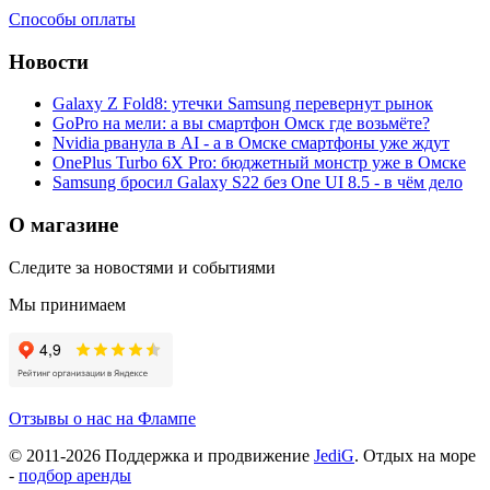
Способы оплаты
Новости
Galaxy Z Fold8: утечки Samsung перевернут рынок
GoPro на мели: а вы смартфон Омск где возьмёте?
Nvidia рванула в AI - а в Омске смартфоны уже ждут
OnePlus Turbo 6X Pro: бюджетный монстр уже в Омске
Samsung бросил Galaxy S22 без One UI 8.5 - в чём дело
О магазине
Следите за новостями и событиями
Мы принимаем
Отзывы о нас на Флампе
© 2011-
2026
Поддержка и продвижение
JediG
. Отдых на море
-
подбор аренды