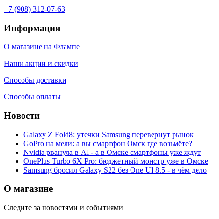
+7 (908) 312-07-63
Информация
О магазине на Флампе
Наши акции и скидки
Способы доставки
Способы оплаты
Новости
Galaxy Z Fold8: утечки Samsung перевернут рынок
GoPro на мели: а вы смартфон Омск где возьмёте?
Nvidia рванула в AI - а в Омске смартфоны уже ждут
OnePlus Turbo 6X Pro: бюджетный монстр уже в Омске
Samsung бросил Galaxy S22 без One UI 8.5 - в чём дело
О магазине
Следите за новостями и событиями