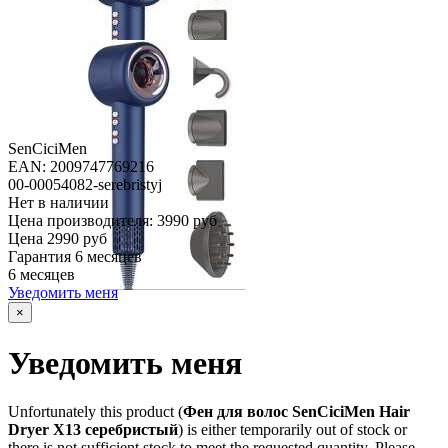
SenCiciMen
EAN: 2009747769216
00-00054082-serebristyj
Нет в наличии
Цена производителя:
3990 руб
Цена
2990 руб
Гарантия
6 месяцев
6 месяцев
Уведомить меня
×
Уведомить меня
Unfortunately this product (
Фен для волос SenCiciMen Hair
Dryer X13 серебристый
) is either temporarily out of stock or
there is not sufficient stock to meet the requested quantity. Please