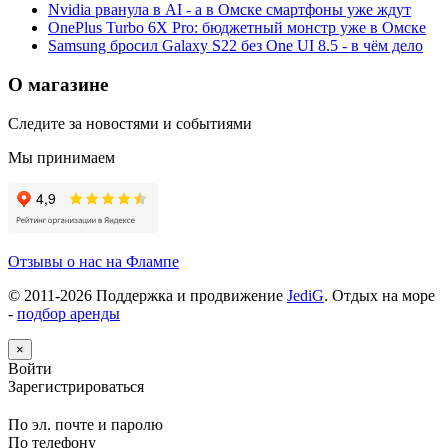
Nvidia рванула в AI - а в Омске смартфоны уже ждут
OnePlus Turbo 6X Pro: бюджетный монстр уже в Омске
Samsung бросил Galaxy S22 без One UI 8.5 - в чём дело
О магазине
Следите за новостями и событиями
Мы принимаем
Отзывы о нас на Флампе
© 2011-
2026
Поддержка и продвижение
JediG
. Отдых на море
-
подбор аренды
×
Войти
Зарегистрироваться
По эл. почте и паролю
По телефону