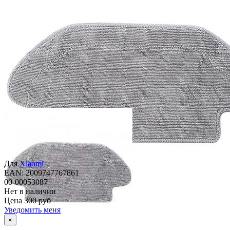
Для
Xiaomi
EAN: 2009747767861
00-00053087
Нет в наличии
Цена
300 руб
Уведомить меня
×