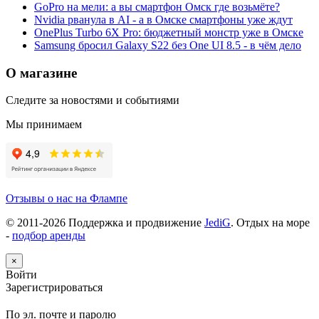
GoPro на мели: а вы смартфон Омск где возьмёте?
Nvidia рванула в AI - а в Омске смартфоны уже ждут
OnePlus Turbo 6X Pro: бюджетный монстр уже в Омске
Samsung бросил Galaxy S22 без One UI 8.5 - в чём дело
О магазине
Следите за новостями и событиями
Мы принимаем
Отзывы о нас на Флампе
© 2011-
2026
Поддержка и продвижение
JediG
. Отдых на море
-
подбор аренды
×
Войти
Зарегистрироваться
По эл. почте и паролю