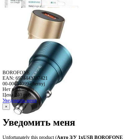
BOROFONE
EAN: 6974443387421
00-00054099-chernyj
Нет в наличии
Цена
240 руб
Уведомить меня
×
Уведомить меня
Unfortunately this product (
Авто З/У 1xUSB BOROFONE