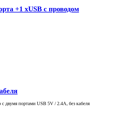
орта +1 xUSB с проводом
абеля
 двумя портами USB 5V / 2.4A, без кабеля