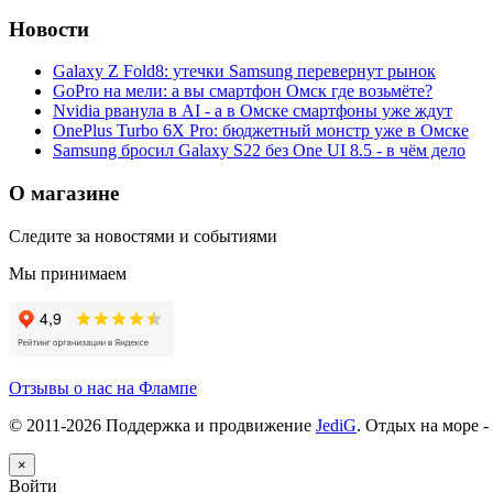
Новости
Galaxy Z Fold8: утечки Samsung перевернут рынок
GoPro на мели: а вы смартфон Омск где возьмёте?
Nvidia рванула в AI - а в Омске смартфоны уже ждут
OnePlus Turbo 6X Pro: бюджетный монстр уже в Омске
Samsung бросил Galaxy S22 без One UI 8.5 - в чём дело
О магазине
Следите за новостями и событиями
Мы принимаем
Отзывы о нас на Флампе
© 2011-
2026
Поддержка и продвижение
JediG
. Отдых на море -
×
Войти