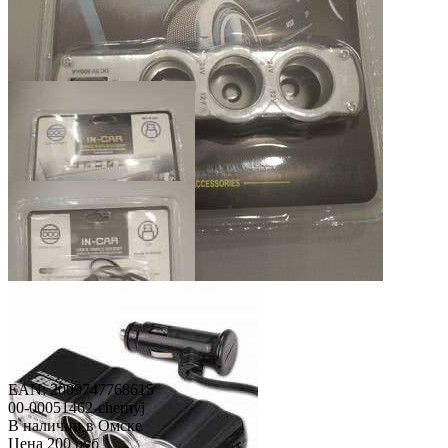
EAN: 2009747768615
00-00051462-chernyj
В наличии в Омске
Цена
200 руб