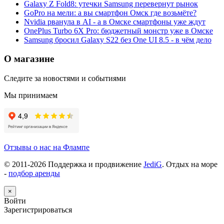
Galaxy Z Fold8: утечки Samsung перевернут рынок
GoPro на мели: а вы смартфон Омск где возьмёте?
Nvidia рванула в AI - а в Омске смартфоны уже ждут
OnePlus Turbo 6X Pro: бюджетный монстр уже в Омске
Samsung бросил Galaxy S22 без One UI 8.5 - в чём дело
О магазине
Следите за новостями и событиями
Мы принимаем
Отзывы о нас на Флампе
© 2011-
2026
Поддержка и продвижение
JediG
. Отдых на море
-
подбор аренды
×
Войти
Зарегистрироваться