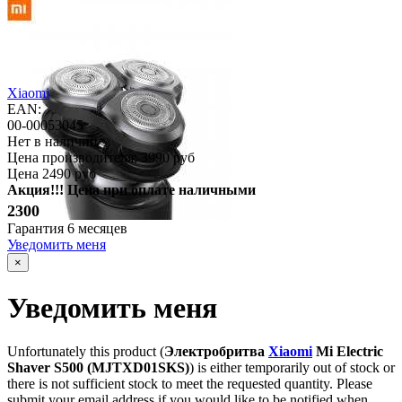
Xiaomi
EAN:
00-00053045
Нет в наличии
Цена производителя:
3990 руб
Цена
2490 руб
Акция!!! Цена при оплате наличными
2300
Гарантия
6 месяцев
Уведомить меня
×
Уведомить меня
Unfortunately this product (
Электробритва
Xiaomi
Mi Electric
Shaver S500 (MJTXD01SKS)
) is either temporarily out of stock or
there is not sufficient stock to meet the requested quantity. Please
submit your email address if you would like to be notified when