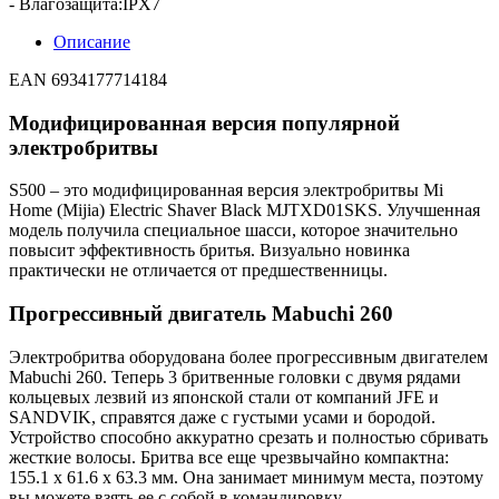
- Влагозащита:IPX7
Описание
EAN 6934177714184
Модифицированная версия популярной
электробритвы
S500 – это модифицированная версия электробритвы Mi
Home (Mijia) Electric Shaver Black MJTXD01SKS. Улучшенная
модель получила специальное шасси, которое значительно
повысит эффективность бритья. Визуально новинка
практически не отличается от предшественницы.
Прогрессивный двигатель Mabuchi 260
Электробритва оборудована более прогрессивным двигателем
Mabuchi 260. Теперь 3 бритвенные головки с двумя рядами
кольцевых лезвий из японской стали от компаний JFE и
SANDVIK, справятся даже с густыми усами и бородой.
Устройство способно аккуратно срезать и полностью сбривать
жесткие волосы. Бритва все еще чрезвычайно компактна:
155.1 x 61.6 x 63.3 мм. Она занимает минимум места, поэтому
вы можете взять ее с собой в командировку.