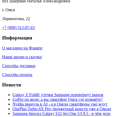
ИП Шаерман Наталья Александровна
г. Омск
Лермонтова, 22
+7 (908) 312-07-63
Информация
О магазине на Флампе
Наши акции и скидки
Способы доставки
Способы оплаты
Новости
Galaxy Z Fold8: утечки Samsung перевернут рынок
GoPro на мели: а вы смартфон Омск где возьмёте?
Nvidia рванула в AI - а в Омске смартфоны уже ждут
OnePlus Turbo 6X Pro: бюджетный монстр уже в Омске
Samsung бросил Galaxy S22 без One UI 8.5 - в чём дело