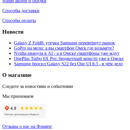
Наши акции и скидки
Способы доставки
Способы оплаты
Новости
Galaxy Z Fold8: утечки Samsung перевернут рынок
GoPro на мели: а вы смартфон Омск где возьмёте?
Nvidia рванула в AI - а в Омске смартфоны уже ждут
OnePlus Turbo 6X Pro: бюджетный монстр уже в Омске
Samsung бросил Galaxy S22 без One UI 8.5 - в чём дело
О магазине
Следите за новостями и событиями
Мы принимаем
Отзывы о нас на Флампе