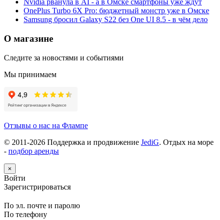
Nvidia рванула в AI - а в Омске смартфоны уже ждут
OnePlus Turbo 6X Pro: бюджетный монстр уже в Омске
Samsung бросил Galaxy S22 без One UI 8.5 - в чём дело
О магазине
Следите за новостями и событиями
Мы принимаем
Отзывы о нас на Флампе
© 2011-
2026
Поддержка и продвижение
JediG
. Отдых на море
-
подбор аренды
×
Войти
Зарегистрироваться
По эл. почте и паролю
По телефону