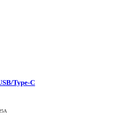
USB/Type-C
.25А