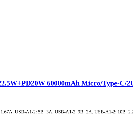
 22.5W+PD20W 60000mAh Micro/Type-C/2
В=1.67А, USB-A1-2: 5В=3А, USB-A1-2: 9В=2А, USB-A1-2: 10В=2