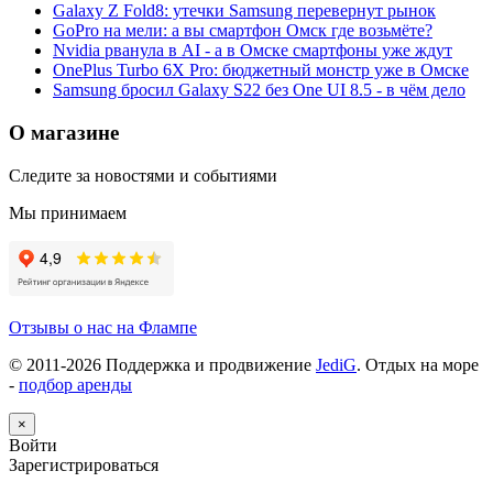
Galaxy Z Fold8: утечки Samsung перевернут рынок
GoPro на мели: а вы смартфон Омск где возьмёте?
Nvidia рванула в AI - а в Омске смартфоны уже ждут
OnePlus Turbo 6X Pro: бюджетный монстр уже в Омске
Samsung бросил Galaxy S22 без One UI 8.5 - в чём дело
О магазине
Следите за новостями и событиями
Мы принимаем
Отзывы о нас на Флампе
© 2011-
2026
Поддержка и продвижение
JediG
. Отдых на море
-
подбор аренды
×
Войти
Зарегистрироваться