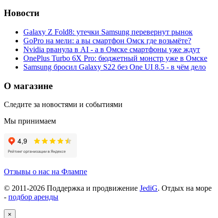
Новости
Galaxy Z Fold8: утечки Samsung перевернут рынок
GoPro на мели: а вы смартфон Омск где возьмёте?
Nvidia рванула в AI - а в Омске смартфоны уже ждут
OnePlus Turbo 6X Pro: бюджетный монстр уже в Омске
Samsung бросил Galaxy S22 без One UI 8.5 - в чём дело
О магазине
Следите за новостями и событиями
Мы принимаем
Отзывы о нас на Флампе
© 2011-
2026
Поддержка и продвижение
JediG
. Отдых на море
-
подбор аренды
×