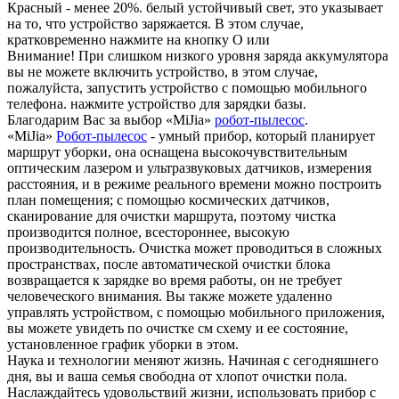
Красный - менее 20%. белый устойчивый свет, это указывает
на то, что устройство заряжается. В этом случае,
кратковременно нажмите на кнопку O или
Внимание! При слишком низкого уровня заряда аккумулятора
вы не можете включить устройство, в этом случае,
пожалуйста, запустить устройство с помощью мобильного
телефона. нажмите устройство для зарядки базы.
Благодарим Вас за выбор «MiJia»
робот-пылесос
.
«MiJia»
Робот-пылесос
- умный прибор, который планирует
маршрут уборки, она оснащена высокочувствительным
оптическим лазером и ультразвуковых датчиков, измерения
расстояния, и в режиме реального времени можно построить
план помещения; с помощью космических датчиков,
сканирование для очистки маршрута, поэтому чистка
производится полное, всестороннее, высокую
производительность. Очистка может проводиться в сложных
пространствах, после автоматической очистки блока
возвращается к зарядке во время работы, он не требует
человеческого внимания. Вы также можете удаленно
управлять устройством, с помощью мобильного приложения,
вы можете увидеть по очистке см схему и ее состояние,
установленное график уборки в этом.
Наука и технологии меняют жизнь. Начиная с сегодняшнего
дня, вы и ваша семья свободна от хлопот очистки пола.
Наслаждайтесь удовольствий жизни, использовать прибор с