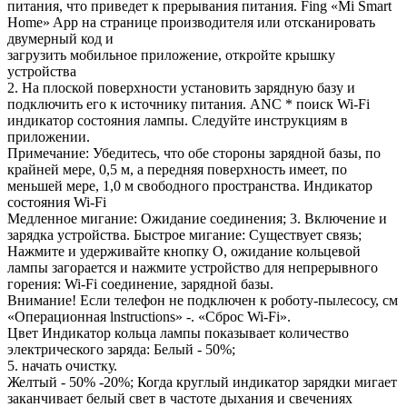
питания, что приведет к прерывания питания. Fing «Mi Smart
Home» App на странице производителя или отсканировать
двумерный код и
загрузить мобильное приложение, откройте крышку
устройства
2. На плоской поверхности установить зарядную базу и
подключить его к источнику питания. ANC * поиск Wi-Fi
индикатор состояния лампы. Следуйте инструкциям в
приложении.
Примечание: Убедитесь, что обе стороны зарядной базы, по
крайней мере, 0,5 м, а передняя поверхность имеет, по
меньшей мере, 1,0 м свободного пространства. Индикатор
состояния Wi-Fi
Медленное мигание: Ожидание соединения; 3. Включение и
зарядка устройства. Быстрое мигание: Существует связь;
Нажмите и удерживайте кнопку O, ожидание кольцевой
лампы загорается и нажмите устройство для непрерывного
горения: Wi-Fi соединение, зарядной базы.
Внимание! Если телефон не подключен к роботу-пылесосу, см
«Операционная lnstructions» -. «Сброс Wi-Fi».
Цвет Индикатор кольца лампы показывает количество
электрического заряда: Белый - 50%;
5. начать очистку.
Желтый - 50% -20%; Когда круглый индикатор зарядки мигает
заканчивает белый свет в частоте дыхания и свечениях