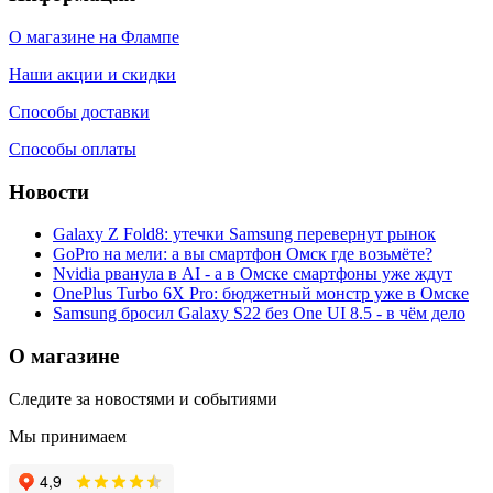
О магазине на Флампе
Наши акции и скидки
Способы доставки
Способы оплаты
Новости
Galaxy Z Fold8: утечки Samsung перевернут рынок
GoPro на мели: а вы смартфон Омск где возьмёте?
Nvidia рванула в AI - а в Омске смартфоны уже ждут
OnePlus Turbo 6X Pro: бюджетный монстр уже в Омске
Samsung бросил Galaxy S22 без One UI 8.5 - в чём дело
О магазине
Следите за новостями и событиями
Мы принимаем