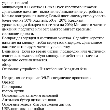
удовольствием!
очищающий я О чистке / Выкл Пуск короткого нажатия.
Длительное нажатие - включение / выключение устройства.
Кольцо контрольная лампа; Белый цвет: аккумулятор уровень
более чем на 50%; Желтый: 50% - 20%; Красный:
уровень заряда батареи менее чем на 20%; Мигание в частоте
дыхания: подпитка или бег; Быстро мигает красным:
состояние тревоги.
Возврат для зарядки я частичная очистка. Сделайте короткое
нажатие на кнопку, чтобы вернуться к зарядке. Длительное
нажатие активирует частичную очистку.
Внимание! Если во время чистки, подзарядки или частичной
очистки, нажмите любую кнопку, все действия пылесоса
временно останавливается.
обзор
Основное устройство Пылесборник Зарядная база
Непрерывное горение: Wi-Fi соединение произошло.
Оратор
Со стороны
колеса щетки
Основная щетка зажим основной
Анти-шок буфер щетки крышки
Основные колеса Ультразвуковой датчик
USB-порт для настройки