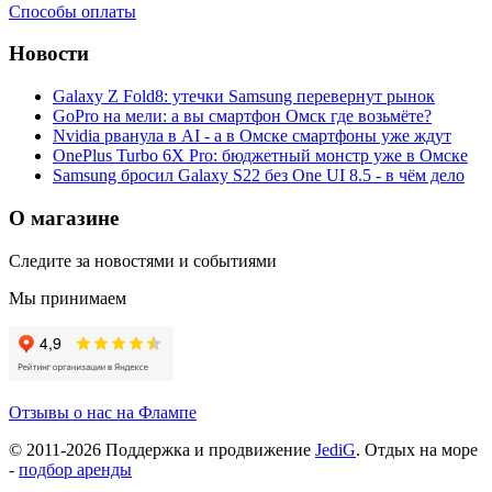
Способы оплаты
Новости
Galaxy Z Fold8: утечки Samsung перевернут рынок
GoPro на мели: а вы смартфон Омск где возьмёте?
Nvidia рванула в AI - а в Омске смартфоны уже ждут
OnePlus Turbo 6X Pro: бюджетный монстр уже в Омске
Samsung бросил Galaxy S22 без One UI 8.5 - в чём дело
О магазине
Следите за новостями и событиями
Мы принимаем
Отзывы о нас на Флампе
© 2011-
2026
Поддержка и продвижение
JediG
. Отдых на море
-
подбор аренды