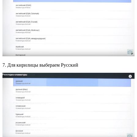
7. Для кирилицы выбераем Русский