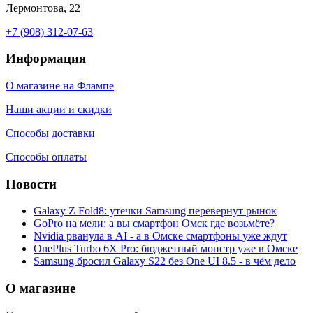
Лермонтова, 22
+7 (908) 312-07-63
Информация
О магазине на Флампе
Наши акции и скидки
Способы доставки
Способы оплаты
Новости
Galaxy Z Fold8: утечки Samsung перевернут рынок
GoPro на мели: а вы смартфон Омск где возьмёте?
Nvidia рванула в AI - а в Омске смартфоны уже ждут
OnePlus Turbo 6X Pro: бюджетный монстр уже в Омске
Samsung бросил Galaxy S22 без One UI 8.5 - в чём дело
О магазине