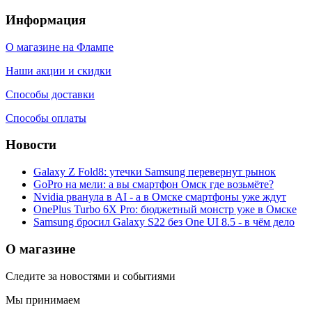
Информация
О магазине на Флампе
Наши акции и скидки
Способы доставки
Способы оплаты
Новости
Galaxy Z Fold8: утечки Samsung перевернут рынок
GoPro на мели: а вы смартфон Омск где возьмёте?
Nvidia рванула в AI - а в Омске смартфоны уже ждут
OnePlus Turbo 6X Pro: бюджетный монстр уже в Омске
Samsung бросил Galaxy S22 без One UI 8.5 - в чём дело
О магазине
Следите за новостями и событиями
Мы принимаем