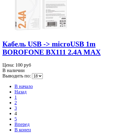
Кабель USB -> microUSB 1m
BOROFONE BX111 2.4A MAX
Цена:
100 руб
В наличии
Выводить по:
В начало
Назад
1
2
3
4
5
Вперед
В конец